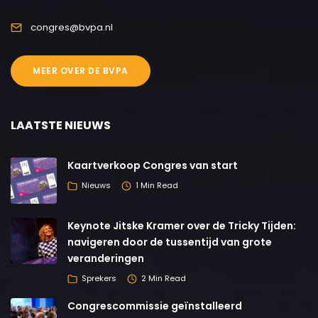
congres@bvpa.nl
MEER OVER DE BVPA
LAATSTE NIEUWS
Kaartverkoop Congres van start
Nieuws
1 Min Read
Keynote Jitske Kramer over de Tricky Tijden:
navigeren door de tussentijd van grote
veranderingen
Sprekers
2 Min Read
Congrescommissie geïnstalleerd