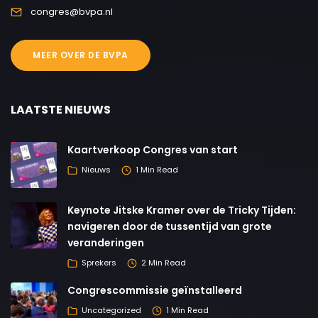
congres@bvpa.nl
MEER OVER DE BVPA
LAATSTE NIEUWS
Kaartverkoop Congres van start
Nieuws
1 Min Read
Keynote Jitske Kramer over de Tricky Tijden:
navigeren door de tussentijd van grote
veranderingen
Sprekers
2 Min Read
Congrescommissie geïnstalleerd
Uncategorized
1 Min Read