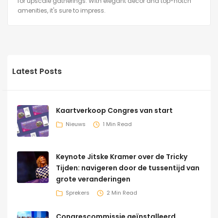
for upscale gatherings. With elegant decor and top-notch
amenities, it's sure to impress.
Latest Posts
Kaartverkoop Congres van start
Nieuws
1 Min Read
Keynote Jitske Kramer over de Tricky
Tijden: navigeren door de tussentijd van
grote veranderingen
Sprekers
2 Min Read
Congrescommissie geïnstalleerd